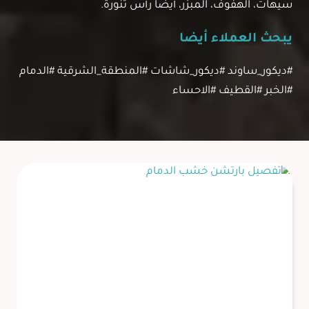
سيهات، الهفوف، المبزر، أيضا رأس تنورة.
يبحث العملاء أيضا
#ديكور_ساوند #ديكور_شاشات #المنطقة_الشرقية #الدمام
#الخبر #القطيف #الاحساء