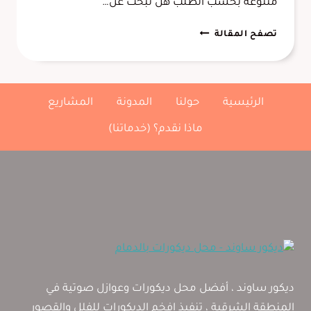
متنوعة بحسب الطلب هل تبحث عن…
بديل
تصفح المقالة
الشيبورد
الدمام
الشرقية
،
الرئيسية
حولنا
المدونة
المشاريع
تفصيل
مكتبة
ماذا نقدم؟ (خدماتنا)
تلفزيون
الدمام
،
ديكورات
خشبية
سادة
الخبر
ديكور ساوند ، أفضل محل ديكورات وعوازل صوتية في
المنطقة الشرقية ، تنفيذ افخم الديكورات للفلل والقصور