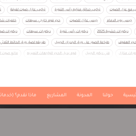
اب مع عزل الصوت
تركيب حدائق منزليه رأس التنورة
تركيب عازل صوت لغرفة
ت
جبس بورد الدمام
جبس عازل للصوت
حجر فوم خارجي سيهات
خلفيات شاش
ديكورات خشبية 2025
ديكورات رأس تنورة
ديكورات سيهات
ديكورات ضوئ
حجر الهفوف
طباعة الصور على ورق الجدران الجبيل
طريقه لصق ورق الحائط الثلاثي 
ورات منازل
فني ديكور الجبيل
فوم بديل الحجر للواجهات النعيريه
مانع صوت لل
علم ورق جدران
مكتبة تلفزيون
واجهات خشبية
ورق جدران ثلاثي الابعاد الدما
ئيسية
حولنا
المدونة
المشاريع
ماذا نقدم؟ (خدماتن