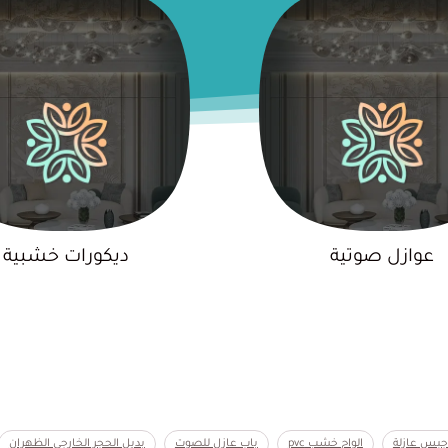
عوازل صوتية
ديكورات خشبية
صفائح بديل الحجر الهفوف طباعة الصور على ورق الجدران الجبيل طريقه لصق ورق الحائط الثلاثي الابعاد القطيف عزل صوتي للغرف عوازل الصوت للجدران عوازل صوت بيبان فني تركيب ديكور فني ديكورات منازل فني ديكور الجبيل فوم بديل الحجر للواجهات النعيريه مانع صوت للباب متخصصون في عزل الصوت محل ديكور ... Content continues. Activate the المزيد button to reveal the full content.
 جبس عازلة
الواح خشب pvc
باب عازل للصوت
بديل الحجر الخارجي الظهران