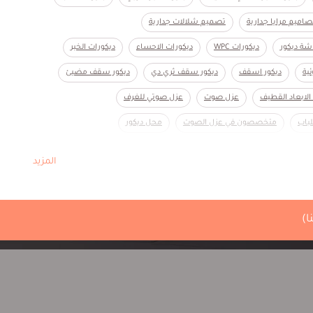
صاميم مرايا جدارية
تصميم شلالات جدارية
ة ديكور
ديكورات WPC
ديكورات الاحساء
ديكورات الخبر
ية
ديكور اسقف
ديكور سقف ثري دي
ديكور سقف مضيئ
الابعاد القطيف
عزل صوت
عزل صوتي للغرف
باب
متخصصون في عزل الصوت
محل ديكور
م
ورق جدران رخيص
ورق جدران طباعة رأس التنورة
المزيد
ا)