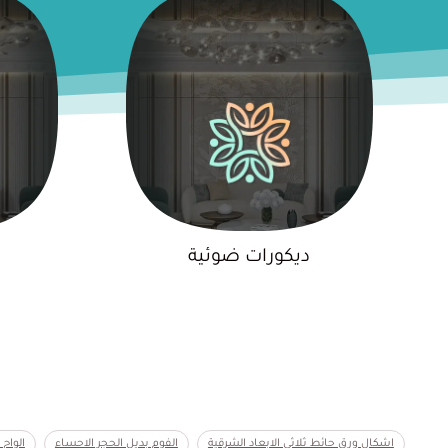
ديكورات ضوئية
اشكال ورق حائط ثلاثي الابعاد الشرقية الفوم بديل الحجر الاحساء الواح جبس عازلة الواح خشب pvc باب عازل للصوت بديل الحجر الخارجي الظهران بديل الحجر الداخلي القطيف بديل الحجر خارجي بديل الخشب تجربتي مع عزل الصوت تجليد أبواب تجليد ابواب مع عزل الصوت تركيب حدائق منزليه رأس التنورة تركيب عازل صوت لغرفة تصاميم مرايا جدارية تصميم شلالات جدارية تكسيات بديل حجر للديكور الدمام تنجيد ابواب تنسيق احواش الجبيل جبس بورد الدمام جبس عازل للصوت حجر فوم خارجي سيهات خلفيات شاشة ديكور ديكورات WPC ديكورات الاحساء ديكورات الخبر ديكورات الدمام ديكورات الظهران ديكورات المبزر ديكورات خشبية ديكورات رأس تنورة ديكورات سيهات ديكورات ضوئية ديكور اسقف ديكور سقف ثري دي ديكور سقف مضيئ ديكور مرايا جدارية سقف روز رايز شركة عزل صوت 
اشكال ورق حائط ثلاثي الابعاد الشرقية
الفوم بديل الحجر الاحساء
الواح