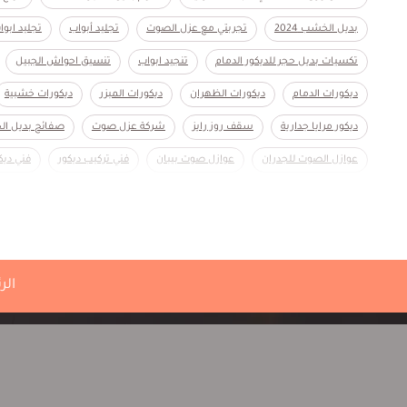
بديل الخشب 2024
تجربتي مع عزل الصوت
تجليد أبواب
تجليد ابو
تكسيات بديل حجر للديكور الدمام
تنجيد ابواب
تنسيق احواش الجبيل
ديكورات الدمام
ديكورات الظهران
ديكورات المبزر
ديكورات خشبية
ديكور مرايا جدارية
سقف روز رايز
شركة عزل صوت
صفائح بديل ال
عوازل الصوت للجدران
عوازل صوت بيبان
فني تركيب ديكور
فني ديك
معلم ديكور القطيف
معلم ديكور الهفوف
معلم ديكور قريب مني
م
الر