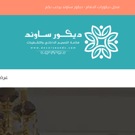
لتجاوز
محل ديكورات الدمام - ديكور ساوند يرحب بكم
لى
لمحتوى
عرض خ