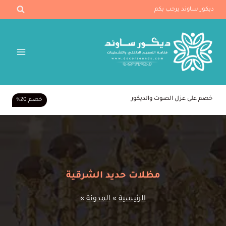
لتجاوز
ديكور ساوند يرحب بكم
لى
لمحتوى
خصم على عزل الصوت والديكور
خصـم 20%
مظلات حديد الشرقية
الرئيسية
»
المدونة
»