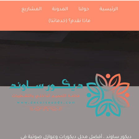
ت
الرئيسية
حولنا
المدونة
المشاريع
:
0556645013
ماذا نقدم؟ (خدماتنا)
عمل
سواتر
ومظلات
الخبر
ديكور ساوند ، أفضل محل ديكورات وعوازل صوتية في