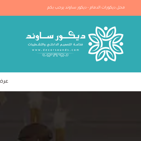
لتجاوز
محل ديكورات الدمام - ديكور ساوند يرحب بكم
لى
لمحتوى
عرض خ