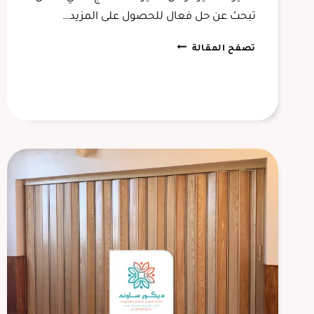
تبحث عن حل فعال للحصول على المزيد…
عازل
تصفح المقالة
صوت
للأبواب
الاحساء
ت:
0556645013
أبواب
عازلة
للصوت
المبرز