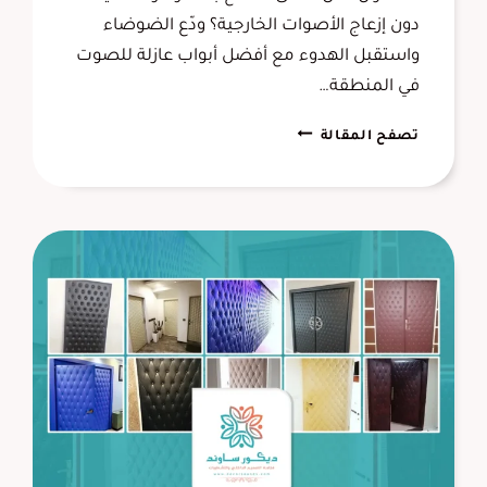
دون إزعاج الأصوات الخارجية؟ ودّع الضوضاء
واستقبل الهدوء مع أفضل أبواب عازلة للصوت
في المنطقة…
أبواب
تصفح المقالة
عازلة
للصوت
القطيف
0556645013
تركيب
عازل
صوت
للبيبان
الظهران