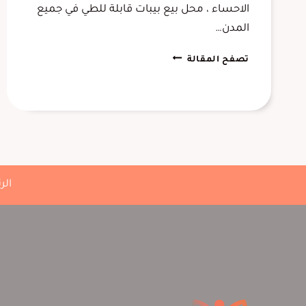
الاحساء ، محل بيع بيبات قابلة للطي في جميع
المدن…
أبواب
تصفح المقالة
سحب
الدمام
0556645013
–
باب
سحاب
خشب
مخفي
الر
الأحساء،
تركيب
أبواب
أكورديون
الخبر
الشرقية