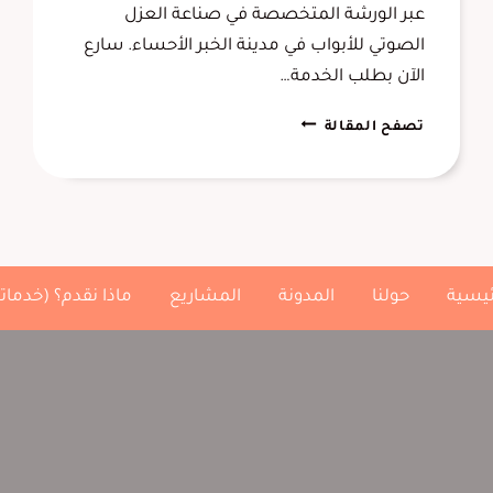
عبر الورشة المتخصصة في صناعة العزل
الصوتي للأبواب في مدينة الخبر الأحساء. سارع
الآن بطلب الخدمة…
عازل
تصفح المقالة
صوت
للباب
الدمام
0556645013
–
تركيب
ئيسية
حولنا
المدونة
المشاريع
ماذا نقدم؟ (خدماتن
عوازل
صوتية
على
الابواب
الخبر
الشرقية