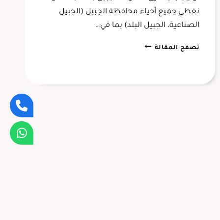
نغطي جميع أحياء محافظة الجبيل (الجبيل
الصناعية، الجبيل البلد) بما في…
باب
تصفح المقالة
عازل
للصوت
الجبيل
0556645013
–
تركيب
عوازل
صوت
للأبواب
بالجبيل،
عوازل
ابواب
الجبيل