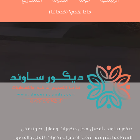
الرئيسية
حولنا
المدونة
المشاريع
0556645013
تركيب
ماذا نقدم؟ (خدماتنا)
أبواب
عازلة
للصوت
بالخبر
ديكور ساوند ، أفضل محل ديكورات وعوازل صوتية في
المنطقة الشرقية ، تنفيذ افخم الديكورات للفلل والقصور