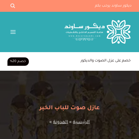
لتجاوز
ديكور ساوند يرحب بكم
لى
لمحتوى
خصم على عزل الصوت والديكور
خصـم 20%
عازل صوت للباب الخبر
الرئيسية
»
المدونة
»