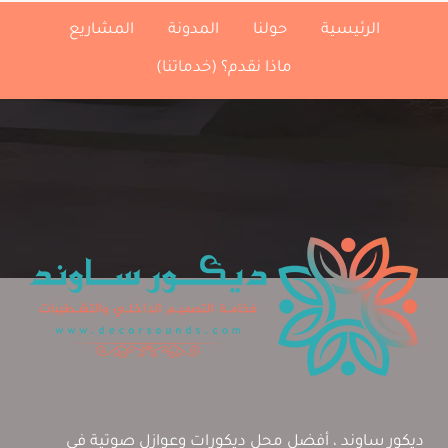
،
الرئيسية
حولنا
المدونة
المشاريع
تلبيس
ورق
ماذا نقدم؟ (خدماتنا)
جدران
الخبر
،
ورق
حائط
ثري
دي
الشرقية
ديكور ساوند ، أفضل محل ديكورات وعوازل صوتية في