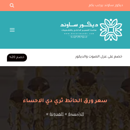
لتجاوز
ديكور ساوند يرحب بكم
لى
لمحتوى
خصم على عزل الصوت والديكور
خصـم 20%
سعر ورق الحائط ثري دي الاحساء
الرئيسية
»
المدونة
»