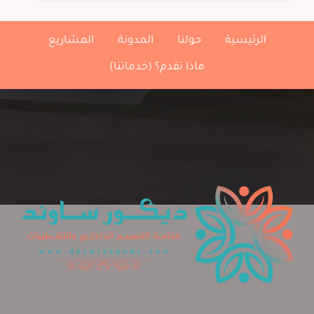
ثري
دي
الدمام
الرئيسية
حولنا
المدونة
المشاريع
،
تركيب
ماذا نقدم؟ (خدماتنا)
3D
EPOXY،
سعر
متر
ارضيات
الشرقية.