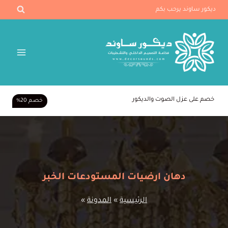
لتجاوز
ديكور ساوند يرحب بكم
لى
لمحتوى
خصم على عزل الصوت والديكور
خصـم 20%
دهان ارضيات المستودعات الخبر
الرئيسية
»
المدونة
»