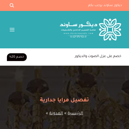
لتجاوز
ديكور ساوند يرحب بكم
لى
لمحتوى
خصم على عزل الصوت والديكور
خصـم 20%
تفصيل مرايا جدارية
الرئيسية
»
المدونة
»