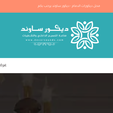
لتجاوز
محل ديكورات الدمام - ديكور ساوند يرحب بكم
لى
لمحتوى
عرض خ