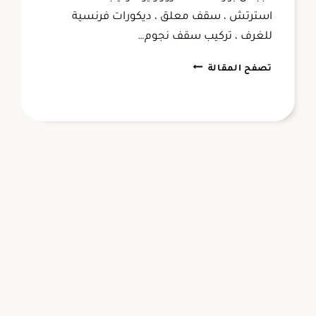
استرتش ، سقف معلق ، ديكورات فرنسية
للغرف ، تركيب سقف نجوم…
ديكورات
تصفح المقالة
أسقف
الشرقية
،
تنفيذ
ديكور
سقف
جبس
معلق
الاحساء
،
اسقف
مضيئة
الدمام
الخبر