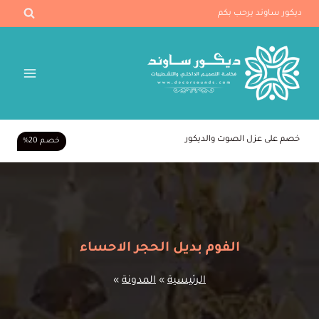
لتجاوز
ديكور ساوند يرحب بكم
لى
لمحتوى
خصم على عزل الصوت والديكور
خصـم 20%
الفوم بديل الحجر الاحساء
الرئيسية
»
المدونة
»