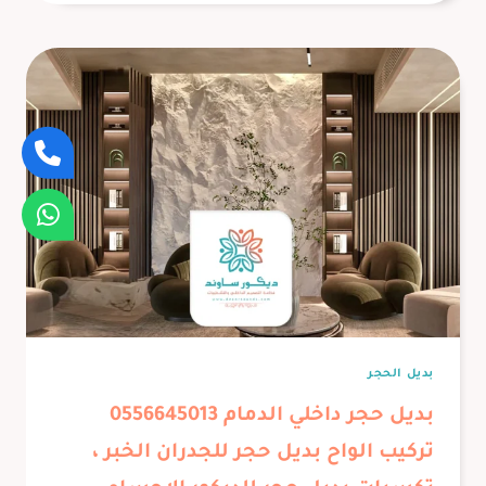
مداخل
الدمام
،
تصميم
وتنفيذ
ديكور
مدخل
منزلي
الخبر
،
ديكورات
مداخل
فلل
الشرقية
بديل الحجر
بديل حجر داخلي الدمام 0556645013
تركيب الواح بديل حجر للجدران الخبر ،