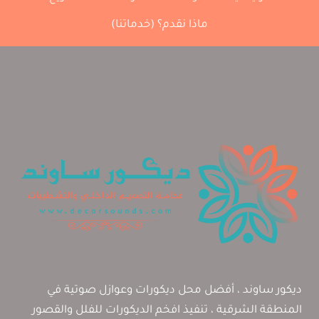
تركيب
الواح
ماذا نقدم؟ (خدماتنا)
بديل
حجر
للجدران
الخبر
،
تكسيات
بديل
حجر
للديكور
الاحساء.
ديكور ساوند ، أفضل محل ديكورات وعوازل صوتية في
المنطقة الشرقية ، تنفيذ افخم الديكورات للفلل والقصور