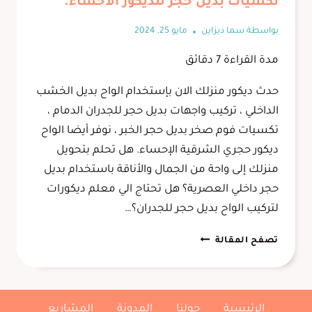
تكسيات بديل حجر للديكور الاحساء.
بواسطة
سما ديزاين
مايو 25, 2024
مدة القراءة
7
دقائق
حدث ديكور منزلك الان بإستخدام الواح بديل الخشب
الداخلي ، تركيب واجهات بديل حجر للجدران الدمام ،
تكسيات فوم صخر بديل حجر الخبر ، نوفر أيضا الواح
ديكور حجري الشرقية الإحساء. هل تحلم بتحويل
منزلك إلى واحة من الجمال والأناقة باستخدام بديل
حجر داخلي العصرية؟ هل تحتاج الي معلم ديكورات
لتركيب الواح بديل حجر للجدران؟…
بديل
تصفح المقالة
حجر
داخلي
الدمام
0556645013
الرئيسية
حولنا
المدونة
المشاريع