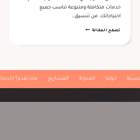
خدمات متكاملة ومتنوعة تناسب جميع
احتياجاتك. من تنسيق…
شركة
تصفح المقالة
تنسيق
حدائق
منزلية
الخبر
،
تنسيق
ئيسية
حولنا
المدونة
المشاريع
ماذا نقدم؟ (خدماتن
حوش
منزلي
الدمام
،
تركيب
أرضيات
عشبية
الشرقية.