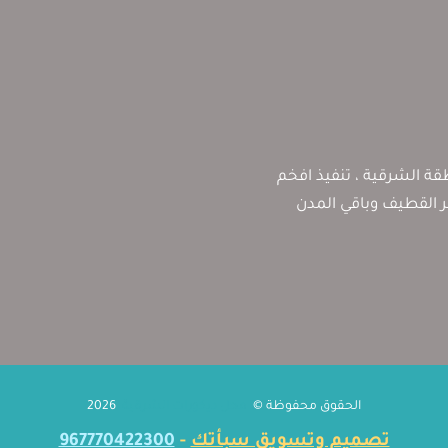
ة الشرقية ، تنفيذ افخم
بر القطيف وباقي المدن
الحقوق محفوظة ©
محل ديكورات الشرقية
2026
تصميم وتسويق سبأتك
-
967770422300