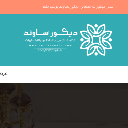
لتجاوز
محل ديكورات الدمام - ديكور ساوند يرحب بكم
لى
لمحتوى
عرض خ