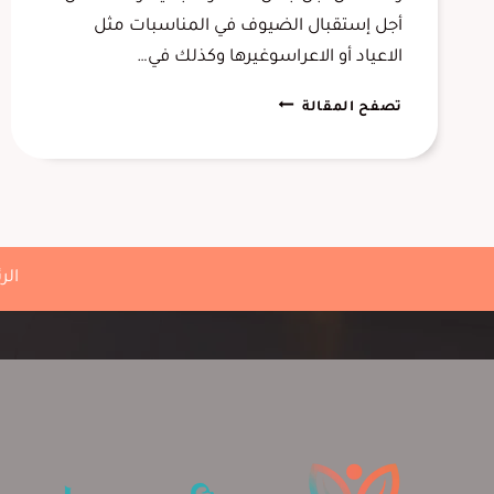
أجل إستقبال الضيوف في المناسبات مثل
الاعياد أو الاعراسوغيرها وكذلك في…
تركيب
تصفح المقالة
ديكورات
مداخل
الدمام
،
تصميم
وتنفيذ
الر
ديكور
مدخل
منزلي
الخبر
،
ديكورات
مداخل
فلل
الشرقية