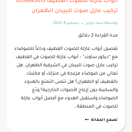
أبواب عازلة للصوت القطيف 0556645013
تركيب عازل صوت للبيبان الظهران
بواسطة
سما ديزاين
ديسمبر 8, 2024
مدة القراءة
2
دقائق
تفصيل أبواب عازلة للصوت القطيف وداعاً للضوضاء
مع “ديكور ساوند” – أبواب عازلة للصوت في القطيف
تركيب عازل صوت للبيبان في الشرقية الظهران. هل
تعاني من ضوضاء مزعجة في منزلك أو مكتبك
بالقطيف أو الظهران؟ هل تتمنى التمتع بالهدوء
والسكينة دون إزعاج الأصوات الخارجية؟ ودّع
الضوضاء واستقبل الهدوء مع أفضل أبواب عازلة
للصوت في المنطقة…
أبواب
تصفح المقالة
عازلة