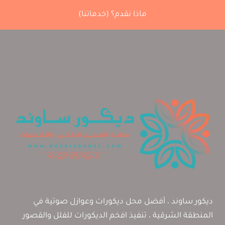
باب
سحاب
ماذا نقدم؟ (خدماتنا)
خشب
مخفي
الأحساء،
تركيب
أبواب
أكورديون
الخبر
الشرقية
ديكور ساوند ، أفضل محل ديكورات وعوازل صوتية في
المنطقة الشرقية ، تنفيذ افخم الديكورات للفلل والقصور