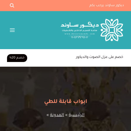
لتجاوز
ديكور ساوند يرحب بكم
لى
لمحتوى
خصم على عزل الصوت والديكور
خصـم 20%
ابواب قابلة للطي
الرئيسية
»
المدونة
»