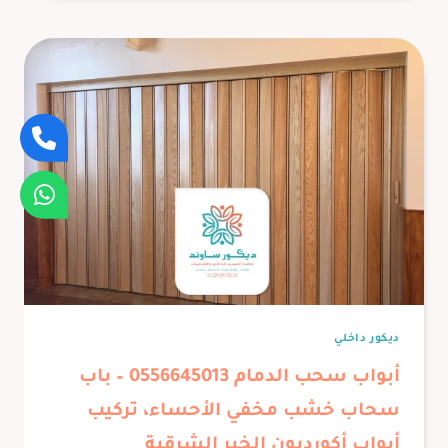
للصوت
القطيف
0556645013
تركيب
عازل
صوت
للبيبان
الظهران
ديكور داخلي
أبواب سحب الدمام 0556645013 – باب
سحاب خشب مخفي الأحساء، تركيب
أبواب أكورديون الخبر الشرقية