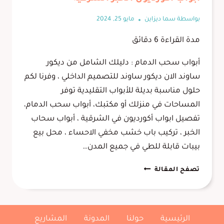
بواسطة
سما ديزاين
مايو 25, 2024
مدة القراءة
6
دقائق
أبواب سحب الدمام : دليلك الشامل من ديكور
ساوند الان ديكور ساوند للتصميم الداخلي ، وفرنا لكم
حلول مناسبة بديلة للأبواب التقليدية توفر
المساحات في منزلك أو مكتبك، أبواب سحب الدمام،
تفصيل ابواب أكورديون في الشرقية ، أبواب سحاب
الخبر ، تركيب باب خشب مخفي الاحساء ، محل بيع
بيبات قابلة للطي في جميع المدن…
أبواب
تصفح المقالة
سحب
الدمام
0556645013
–
الرئيسية
حولنا
المدونة
المشاريع