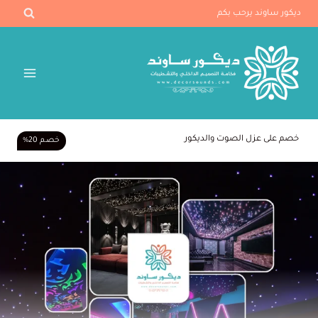
لتجاوز
ديكور ساوند يرحب بكم
لى
لمحتوى
خصم على عزل الصوت والديكور
خصـم 20%