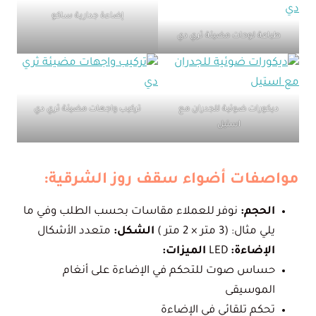
إضاءة جدارية ساكو
طباعة لوحات مضيئة ثري دي
ديكورات ضوئية للجدران مع
تركيب واجهات مضيئة ثري دي
استيل
مواصفات أضواء سقف روز الشرقية:
الحجم:
نوفر للعملاء مقاسات بحسب الطلب وفي ما
يلي مثال: (3 متر × 2 متر )
الشكل:
متعدد الأشكال
الإضاءة:
LED
الميزات:
حساس صوت للتحكم في الإضاءة على أنغام
الموسيقى
تحكم تلقائي في الإضاءة